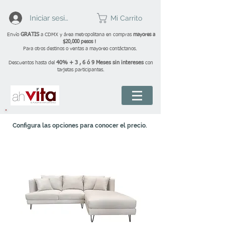
Iniciar sesión
Mi Carrito
GRATIS
Envío
a CDMX y área metropolitana en compras
mayores a
$20,000 pesos !
Para otros destinos o ventas a mayoreo contáctanos.
40% + 3 , 6 ó 9 Meses sin intereses
Descuentos hasta del
con
tarjetas participantes.
Configura las opciones para conocer el precio.