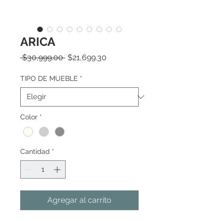
ARICA
Precio
Precio
 $30,999.00 
$21,699.30
de
oferta
TIPO DE MUEBLE
*
Color
*
Cantidad
*
Agregar al carrito