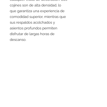
cojines son de alta densidad, lo
que garantiza una experiencia de
comodidad superior, mientras que
sus respaldos acolchados y
asientos profundos permiten
disfrutar de largas horas de
descanso.
MAXIMO CONFORT
Su estructura interna cuenta con
resortes zigzag, espuma de alta
densidad y fibra sintética que
permiten obtener un confort
inigualable.
MEDIDAS