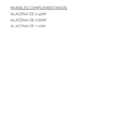
MUEBLES COMPLEMENTARIOS:
ALACENA DE 0.40M
ALACENA DE 0.80M
ALACENA DE 1.20M
MODULO DE 0.40M
MODULO DE 0.80M
MODULO DE 1.20M
TIEMPO DE ENTREGA.
Debido a que nuestros muebles
se fabrican en base a la
personalización de cada cliente,
nuestro tiempo de envío es de 25
a 35 días.
ahvita.net
Síguenos en: