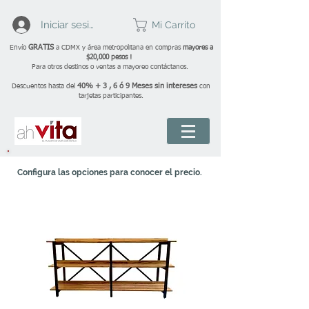
Iniciar sesión
Mi Carrito
GRATIS
Envío
a CDMX y área metropolitana en compras
mayores a
$20,000 pesos !
Para otros destinos o ventas a mayoreo contáctanos.
40% + 3 , 6 ó 9 Meses sin intereses
Descuentos hasta del
con
tarjetas participantes.
Configura las opciones para conocer el precio.